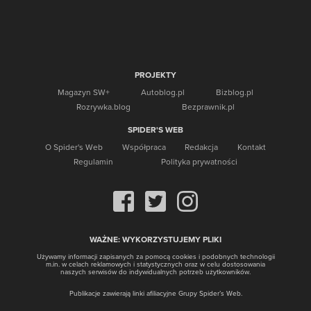
PROJEKTY
Magazyn SW+
Autoblog.pl
Bizblog.pl
Rozrywka.blog
Bezprawnik.pl
SPIDER'S WEB
O Spider's Web
Współpraca
Redakcja
Kontakt
Regulamin
Polityka
prywatności
WAŻNE: WYKORZYSTUJEMY PLIKI
Używamy informacji zapisanych za pomocą cookies i podobnych technologii
m.in. w celach reklamowych i statystycznych oraz w celu dostosowania
naszych serwisów do indywidualnych potrzeb użytkowników.
Publikacje zawierają linki afiliacyjne Grupy Spider’s Web.