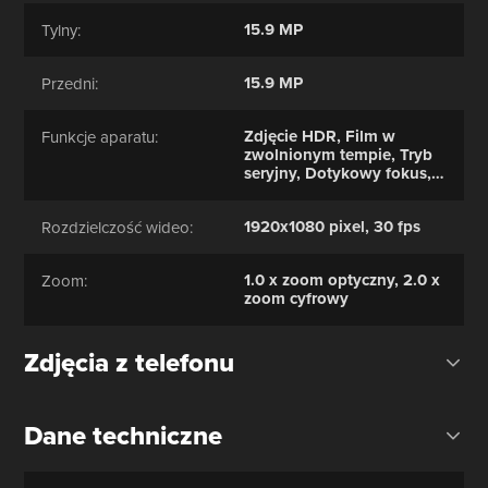
15.9 MP
Tylny:
15.9 MP
Przedni:
Zdjęcie HDR, Film w
Funkcje aparatu:
zwolnionym tempie, Tryb
seryjny, Dotykowy fokus,
Tryb makro, Zdjęcie
panoramiczne,
1920x1080 pixel, 30 fps
Rozdzielczość wideo:
Wykrywanie twarzy, Tagi
twarzy, Uśmiech
wykrywanie, Retusz twarzy
1.0 x zoom optyczny, 2.0 x
Zoom:
zoom cyfrowy
Zdjęcia z telefonu
Dane techniczne