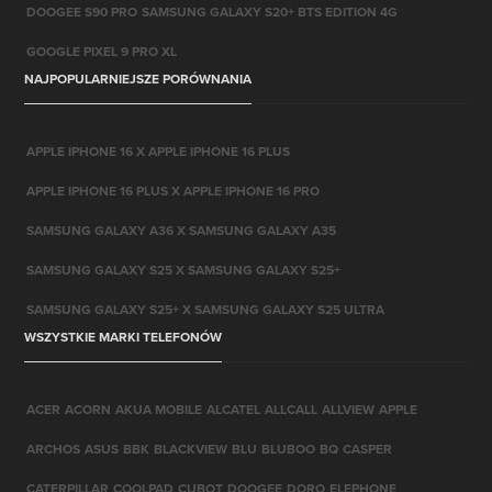
DOOGEE S90 PRO
SAMSUNG GALAXY S20+ BTS EDITION 4G
GOOGLE PIXEL 9 PRO XL
NAJPOPULARNIEJSZE PORÓWNANIA
APPLE IPHONE 16 X APPLE IPHONE 16 PLUS
APPLE IPHONE 16 PLUS X APPLE IPHONE 16 PRO
SAMSUNG GALAXY A36 X SAMSUNG GALAXY A35
SAMSUNG GALAXY S25 X SAMSUNG GALAXY S25+
SAMSUNG GALAXY S25+ X SAMSUNG GALAXY S25 ULTRA
WSZYSTKIE MARKI TELEFONÓW
ACER
ACORN
AKUA MOBILE
ALCATEL
ALLCALL
ALLVIEW
APPLE
ARCHOS
ASUS
BBK
BLACKVIEW
BLU
BLUBOO
BQ
CASPER
CATERPILLAR
COOLPAD
CUBOT
DOOGEE
DORO
ELEPHONE