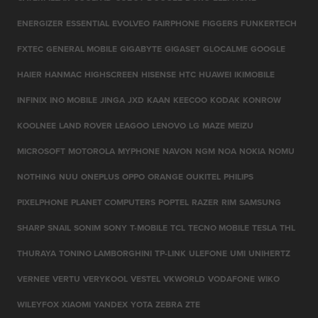
ENERGIZER
ESSENTIAL
EVOLVEO
FAIRPHONE
FIGGERS
FUNKERTECH
FXTEC
GENERAL MOBILE
GIGABYTE
GIGASET
GLOCALME
GOOGLE
HAIER
HANMAC
HIGHSCREEN
HISENSE
HTC
HUAWEI
IKIMOBILE
INFINIX
INO MOBILE
JINGA
JXD
KAAN
KEECOO
KODAK
KONROW
KOOLNEE
LAND ROVER
LEAGOO
LENOVO
LG
MAZE
MEIZU
MICROSOFT
MOTOROLA
MYPHONE
NAVON
NGM
NOA
NOKIA
NOMU
NOTHING
NUU
ONEPLUS
OPPO
ORANGE
OUKITEL
PHILIPS
PIXELPHONE
PLANET COMPUTERS
POPTEL
RAZER
RIM
SAMSUNG
SHARP
SNAIL
SONIM
SONY
T-MOBILE
TCL
TECNO MOBILE
TESLA
THL
THURAYA
TONINO LAMBORGHINI
TP-LINK
ULEFONE
UMI
UNIHERTZ
VERNEE
VERTU
VERYKOOL
VESTEL
VKWORLD
VODAFONE
WIKO
WILEYFOX
XIAOMI
YANDEX
YOTA
ZEBRA
ZTE