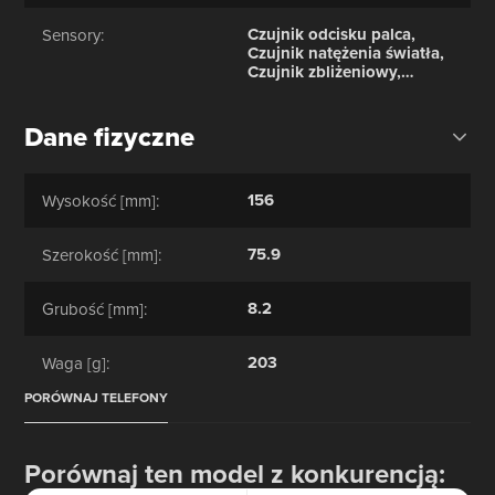
Czujnik odcisku palca,
Sensory:
Czujnik natężenia światła,
Czujnik zbliżeniowy,
Akcelerometr, Kompas,
Żyroskop
Dane fizyczne
156
Wysokość [mm]:
75.9
Szerokość [mm]:
8.2
Grubość [mm]:
203
Waga [g]:
PORÓWNAJ TELEFONY
Porównaj ten model z konkurencją: