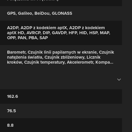
GPS, Galileo, BeiDou, GLONASS
A2DP, A2DP z kodekiem aptX, A2DP z kodekiem
aptX HD, AVRCP, DIP, GAVDP, HFP, HID, HSP, MAP,
OPP, PAN, PBA, SAP
Barometr, Czujnik linii papilarnych w ekranie, Czujnik
natężenia światła, Czujnik zbliżeniowy, Licznik
kroków, Czujnik temperatury, Akcelerometr, Kompas,
Żyroskop
162.6
76.5
8.8