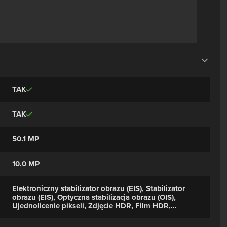
TAK
TAK
50.1 MP
10.0 MP
Elektroniczny stabilizator obrazu (EIS), Stabilizator
obrazu (EIS), Optyczna stabilizacja obrazu (OIS),
Ujednolicenie pikseli, Zdjęcie HDR, Film HDR,
Redukcja efektu czerwonych oczu, Film w
zwolnionym tempie, Tryb seryjny, Dotykowy fokus,