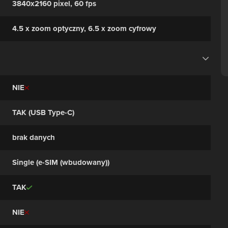
3840x2160 pixel, 60 fps
Tryb makro, Zdjęcie panoramiczne, Wykrywanie
twarzy, Tagi twarzy, Uśmiech wykrywanie, Retusz
twarzy, Retusz twarzy (wideo), Inteligentne
4.5 x zoom optyczny, 6.5 x zoom cyfrowy
wykrywanie scen
NIE
TAK (USB Type-C)
brak danych
Single (e-SIM (wbudowany))
TAK
NIE