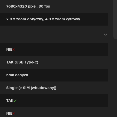
oczu, Film w zwolnionym tempie, Tryb seryjny,
7680x4320 pixel, 30 fps
Dotykowy fokus, Tryb makro, Zdjęcie panoramiczne,
Wykrywanie twarzy, Tagi twarzy, Uśmiech
wykrywanie, Retusz twarzy, Retusz twarzy (wideo),
2.0 x zoom optyczny, 4.0 x zoom cyfrowy
Inteligentne wykrywanie scen
NIE
TAK (USB Type-C)
brak danych
Single (e-SIM (wbudowany))
TAK
NIE