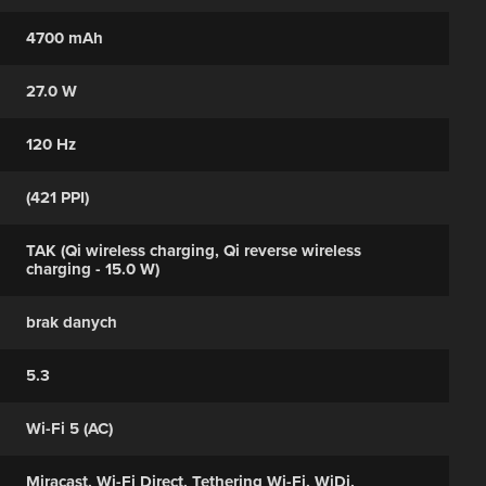
4700 mAh
27.0 W
120 Hz
(421 PPI)
TAK (Qi wireless charging, Qi reverse wireless
charging - 15.0 W)
brak danych
5.3
Wi-Fi 5 (AC)
Miracast, Wi-Fi Direct, Tethering Wi-Fi, WiDi,