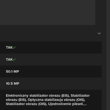
TAK
TAK
50.1 MP
10.5 MP
Elektroniczny stabilizator obrazu (EIS), Stabilizator
obrazu (EIS), Optyczna stabilizacja obrazu (OIS),
Stabilizator obrazu (OIS), Ujednolicenie pikseli,
Zdjęcie HDR, Film HDR, Redukcja efektu czerwonych