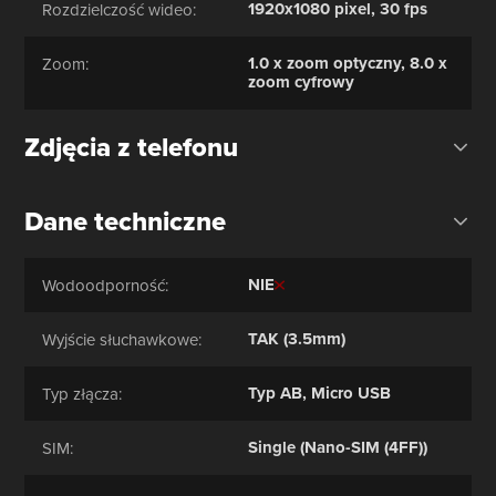
1920x1080 pixel, 30 fps
Rozdzielczość wideo:
Wykrywanie twarzy, Tagi
twarzy, Uśmiech
wykrywanie, Retusz twarzy
1.0 x zoom optyczny, 8.0 x
Zoom:
zoom cyfrowy
Zdjęcia z telefonu
Dane techniczne
NIE
Wodoodporność:
TAK (3.5mm)
Wyjście słuchawkowe:
Typ AB, Micro USB
Typ złącza:
Single (Nano-SIM (4FF))
SIM: