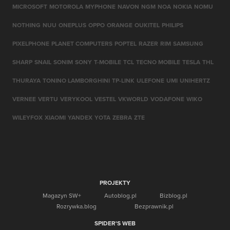
MICROSOFT
MOTOROLA
MYPHONE
NAVON
NGM
NOA
NOKIA
NOMU
NOTHING
NUU
ONEPLUS
OPPO
ORANGE
OUKITEL
PHILIPS
PIXELPHONE
PLANET COMPUTERS
POPTEL
RAZER
RIM
SAMSUNG
SHARP
SNAIL
SONIM
SONY
T-MOBILE
TCL
TECNO MOBILE
TESLA
THL
THURAYA
TONINO LAMBORGHINI
TP-LINK
ULEFONE
UMI
UNIHERTZ
VERNEE
VERTU
VERYKOOL
VESTEL
VKWORLD
VODAFONE
WIKO
WILEYFOX
XIAOMI
YANDEX
YOTA
ZEBRA
ZTE
PROJEKTY
Magazyn SW+
Autoblog.pl
Bizblog.pl
Rozrywka.blog
Bezprawnik.pl
SPIDER'S WEB