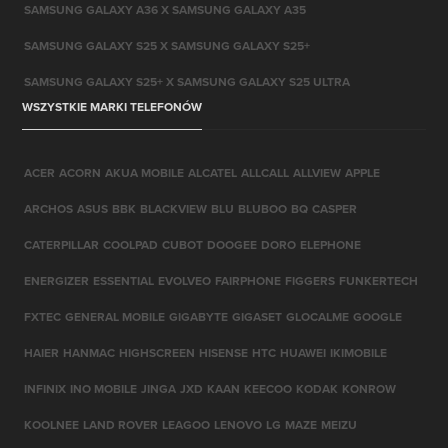
SAMSUNG GALAXY A36 X SAMSUNG GALAXY A35
SAMSUNG GALAXY S25 X SAMSUNG GALAXY S25+
SAMSUNG GALAXY S25+ X SAMSUNG GALAXY S25 ULTRA
WSZYSTKIE MARKI TELEFONÓW
ACER
ACORN
AKUA MOBILE
ALCATEL
ALLCALL
ALLVIEW
APPLE
ARCHOS
ASUS
BBK
BLACKVIEW
BLU
BLUBOO
BQ
CASPER
CATERPILLAR
COOLPAD
CUBOT
DOOGEE
DORO
ELEPHONE
ENERGIZER
ESSENTIAL
EVOLVEO
FAIRPHONE
FIGGERS
FUNKERTECH
FXTEC
GENERAL MOBILE
GIGABYTE
GIGASET
GLOCALME
GOOGLE
HAIER
HANMAC
HIGHSCREEN
HISENSE
HTC
HUAWEI
IKIMOBILE
INFINIX
INO MOBILE
JINGA
JXD
KAAN
KEECOO
KODAK
KONROW
KOOLNEE
LAND ROVER
LEAGOO
LENOVO
LG
MAZE
MEIZU