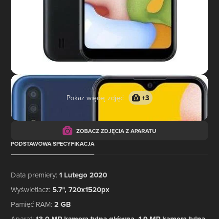
Pokaż więcej zdjęć
+
3
ZOBACZ ZDJĘCIA Z APARATU
PODSTAWOWA SPECYFIKACJA
Data premiery
:
1 Lutego 2020
Wyświetlacz
:
5.7", 720x1520px
Pamięć RAM
:
2 GB
Aparat
: