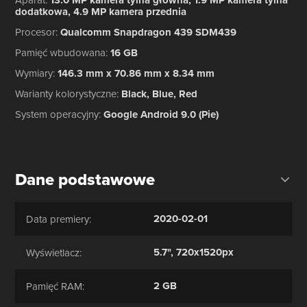
13.0 MP kamera tylna główna, 1.9 MP kamera tylna
dodatkowa, 4.9 MP kamera przednia
Procesor
:
Qualcomm Snapdragon 439 SDM439
Pamięć wbudowana
:
16 GB
Wymiary
:
146.3 mm x 70.86 mm x 8.34 mm
Warianty kolorystyczne
:
Black, Blue, Red
System operacyjny
:
Google Android 9.0 (Pie)
Dane podstawowe
2020-02-01
Data premiery:
5.7", 720x1520px
Wyświetlacz:
2 GB
Pamięć RAM: