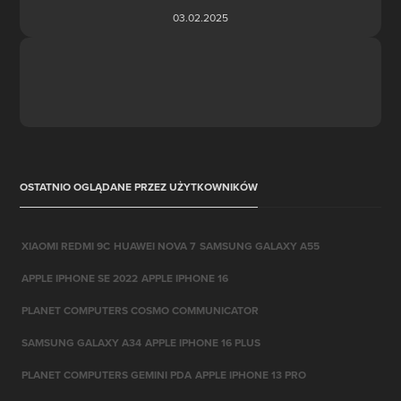
03.02.2025
OSTATNIO OGLĄDANE PRZEZ UŻYTKOWNIKÓW
XIAOMI REDMI 9C
HUAWEI NOVA 7
SAMSUNG GALAXY A55
APPLE IPHONE SE 2022
APPLE IPHONE 16
PLANET COMPUTERS COSMO COMMUNICATOR
SAMSUNG GALAXY A34
APPLE IPHONE 16 PLUS
PLANET COMPUTERS GEMINI PDA
APPLE IPHONE 13 PRO