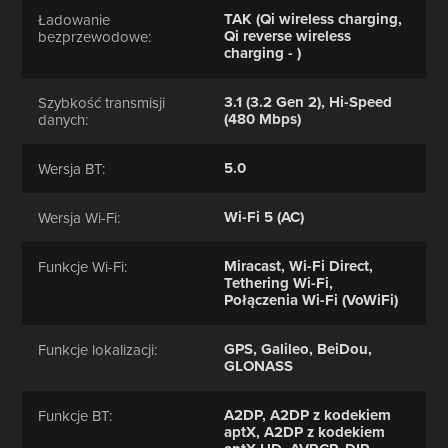
TAK (Qi wireless charging,
Ładowanie
Qi reverse wireless
bezprzewodowe:
charging - )
3.1 (3.2 Gen 2), Hi-Speed
Szybkość transmisji
(480 Mbps)
danych:
5.0
Wersja BT:
Wi-Fi 5 (AC)
Wersja Wi-Fi:
Miracast, Wi-Fi Direct,
Funkcje Wi-Fi:
Tethering Wi-Fi,
Połączenia Wi-Fi (VoWiFi)
GPS, Galileo, BeiDou,
Funkcje lokalizacji:
GLONASS
A2DP, A2DP z kodekiem
Funkcje BT:
aptX, A2DP z kodekiem