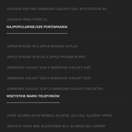
DOOGEE S90 PRO
SAMSUNG GALAXY S20+ BTS EDITION 4G
GOOGLE PIXEL 9 PRO XL
NAJPOPULARNIEJSZE PORÓWNANIA
APPLE IPHONE 16 X APPLE IPHONE 16 PLUS
APPLE IPHONE 16 PLUS X APPLE IPHONE 16 PRO
SAMSUNG GALAXY A36 X SAMSUNG GALAXY A35
SAMSUNG GALAXY S25 X SAMSUNG GALAXY S25+
SAMSUNG GALAXY S25+ X SAMSUNG GALAXY S25 ULTRA
WSZYSTKIE MARKI TELEFONÓW
ACER
ACORN
AKUA MOBILE
ALCATEL
ALLCALL
ALLVIEW
APPLE
ARCHOS
ASUS
BBK
BLACKVIEW
BLU
BLUBOO
BQ
CASPER