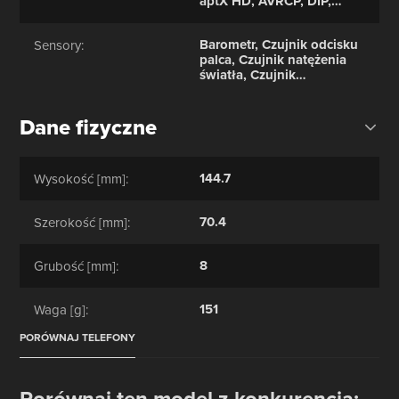
aptX HD, AVRCP, DIP,
GAVDP, HFP, HID, HSP,
MAP, OPP, PAN, PBA, SAP
Barometr, Czujnik odcisku
Sensory:
palca, Czujnik natężenia
światła, Czujnik
zbliżeniowy, Akcelerometr,
Kompas, Żyroskop
Dane fizyczne
144.7
Wysokość [mm]:
70.4
Szerokość [mm]:
8
Grubość [mm]:
151
Waga [g]:
PORÓWNAJ TELEFONY
Porównaj ten model z konkurencją: