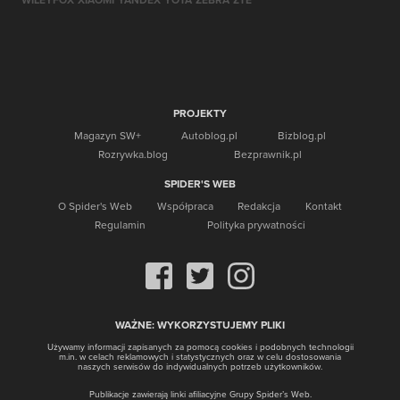
PROJEKTY
Magazyn SW+
Autoblog.pl
Bizblog.pl
Rozrywka.blog
Bezprawnik.pl
SPIDER'S WEB
O Spider's Web
Współpraca
Redakcja
Kontakt
Regulamin
Polityka
prywatności
WAŻNE: WYKORZYSTUJEMY PLIKI
Używamy informacji zapisanych za pomocą cookies i podobnych technologii
m.in. w celach reklamowych i statystycznych oraz w celu dostosowania
naszych serwisów do indywidualnych potrzeb użytkowników.
Publikacje zawierają linki afiliacyjne Grupy Spider’s Web.