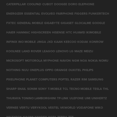
CATERPILLAR
COOLPAD
CUBOT
DOOGEE
DORO
ELEPHONE
ENERGIZER
ESSENTIAL
EVOLVEO
FAIRPHONE
FIGGERS
FUNKERTECH
FXTEC
GENERAL MOBILE
GIGABYTE
GIGASET
GLOCALME
GOOGLE
HAIER
HANMAC
HIGHSCREEN
HISENSE
HTC
HUAWEI
IKIMOBILE
INFINIX
INO MOBILE
JINGA
JXD
KAAN
KEECOO
KODAK
KONROW
KOOLNEE
LAND ROVER
LEAGOO
LENOVO
LG
MAZE
MEIZU
MICROSOFT
MOTOROLA
MYPHONE
NAVON
NGM
NOA
NOKIA
NOMU
NOTHING
NUU
ONEPLUS
OPPO
ORANGE
OUKITEL
PHILIPS
PIXELPHONE
PLANET COMPUTERS
POPTEL
RAZER
RIM
SAMSUNG
SHARP
SNAIL
SONIM
SONY
T-MOBILE
TCL
TECNO MOBILE
TESLA
THL
THURAYA
TONINO LAMBORGHINI
TP-LINK
ULEFONE
UMI
UNIHERTZ
VERNEE
VERTU
VERYKOOL
VESTEL
VKWORLD
VODAFONE
WIKO
WILEYFOX
XIAOMI
YANDEX
YOTA
ZEBRA
ZTE