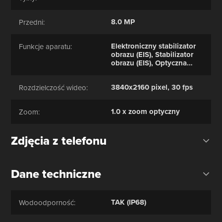
8.0 MP
Przedni:
Elektroniczny stabilizator
Funkcje aparatu:
obrazu (EIS), Stabilizator
obrazu (EIS), Optyczna
stabilizacja obrazu (OIS),
Zdjęcie HDR, Film HDR,
3840x2160 pixel, 30 fps
Rozdzielczość wideo:
Redukcja efektu
czerwonych oczu, Film w
zwolnionym tempie, Tryb
1.0 x zoom optyczny
Zoom:
seryjny, Dotykowy fokus,
Tryb makro, Zdjęcie
panoramiczne,
Zdjęcia z telefonu
Wykrywanie twarzy, Tagi
twarzy, Uśmiech
wykrywanie, Retusz twarzy
Dane techniczne
TAK (IP68)
Wodoodporność: